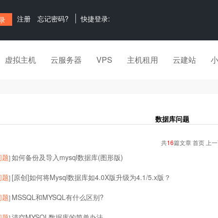
注册
忘记密码?
快捷登录:
虚拟主机
云服务器
VPS
主机租用
云建站
数据库问题
共
16
篇文章 首页 上
问题
如何备份及导入mysql数据库(图形版)
]
问题
[原创]如何将Mysql数据库如4.0X版升级为4.1/5.x版？
]
问题
MSSQL和MYSQL有什么区别?
]
问题
清空MYSQL数据库的简单办法
]