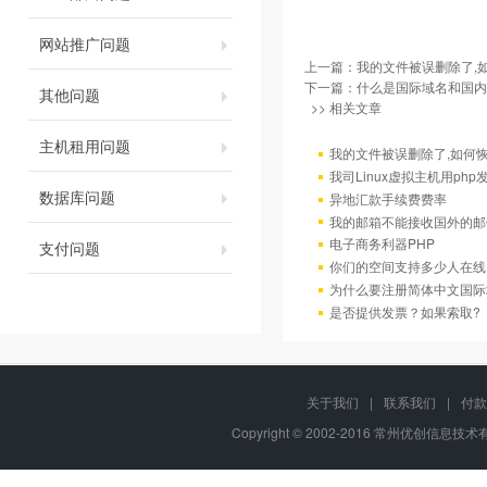
网站推广问题
上一篇：
我的文件被误删除了,
下一篇：
什么是国际域名和国内
其他问题
>> 相关文章
主机租用问题
我的文件被误删除了,如何
我司Linux虚拟主机用ph
数据库问题
异地汇款手续费费率
我的邮箱不能接收国外的邮
电子商务利器PHP
支付问题
你们的空间支持多少人在线
为什么要注册简体中文国际
是否提供发票？如果索取?
关于我们
|
联系我们
|
付款
Copyright © 2002-2016 常州优创信息技术有限