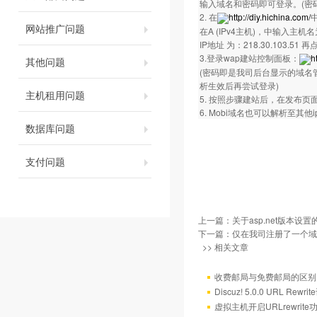
输入域名和密码即可登录。(密
2. 在
http://diy.hichina.com/
网站推广问题
在A (IPv4主机)，中输入主机
IP地址 为：218.30.103.51 
3.登录wap建站控制面板：
h
其他问题
(密码即是我司后台显示的域名
析生效后再尝试登录)
主机租用问题
5. 按照步骤建站后，在发布页
6. Mobi域名也可以解析至
数据库问题
支付问题
上一篇：
关于asp.net版本设
下一篇：
仅在我司注册了一个域
>> 相关文章
收费邮局与免费邮局的区别
Discuz! 5.0.0 URL Rewr
虚拟主机开启URLrewrit