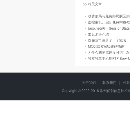
>> 相关文章
收费邮局与免费邮局的区别
虚拟主机开启URLrewrit
(asp.net)关于Session
常见术语介绍
仅在我司注册了一个域名，
MObi域名WAp建站指南
为什么我测试速度时访问双
独立独享主机用FTP Serv
关于我们
|
联系我们
|
付款
Copyright © 2002-2016 常州优创信息技术有限