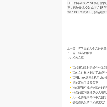
PHP 的第四代 Zend 核
率，已较传统 CGI 或者 A
Web CGI 的领域上，掀起巅
上一篇：
FTP里的几个文件夹
下一篇：
域名的价值
>> 相关文章
我想把我收到的邮件转发到我
我的文件被误删除了,如何
我司Linux虚拟主机用ph
异地汇款手续费费率
我的邮箱不能接收国外的邮
你们的空间支持多少人在线
为什么要注册简体中文国际
是否提供发票？如果索取?