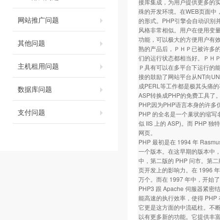
接库集成，为用户提供更多的实
殊的开发环境。在WEB页面中，所
网站推广问题
的形式。PHP引擎会自动识别并
风格非常相似。用户在使用变量
功能，可以极大的方便用户有效组
其他问题
熟的产品后，ＰＨＰ已被许多
们的运行状态都相当好。ＰＨ
主机租用问题
Ｐ具有可以在多平台下运行的能力
接的鼓励了网站平台从NT向UN
成PERL等工作都是极其头痛
数据库问题
ASP转换成PHP的免费工具
PHP,因为PHP语言本身的
支付问题
PHP 的全名是一个巢状的缩写名称，"
似 IIS 上的 ASP)。而 PHP
网页。
PHP 最初是在 1994 年 Rasmus
一个版本。在这早期的版本中，
中，第二版的 PHP 问市。第二版定名
页开发上的影响力。在 1996 年底
万个。而在 1997 年中，开始了第
PHP3 跟 Apache 伺
能高速的执行效率，使得 PHP 在
它更是这方面的中流砥柱。不断地有
以有更多新的功能。它提供丰