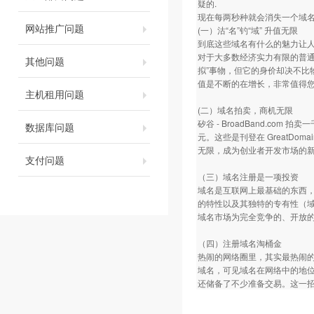
疑的.
现在每两秒种就会消失一个域名
网站推广问题
(一）沽“名”钓“域” 升值无限
到底这些域名有什么的魅力让
对于大多数经济实力有限的普通
其他问题
拟”事物，但它的身价却决不
值是不断的在增长，非常值得
主机租用问题
(二）域名拍卖，商机无限
矽谷 - BroadBand.com
数据库问题
元。这些是刊登在 GreatDo
无限，成为创业者开发市场的
支付问题
（三）域名注册是一项投资
域名是互联网上最基础的东西
的特性以及其独特的专有性（
域名市场为完全竞争的、开放
（四）注册域名淘桶金
热闹的网络圈里，其实最热闹
域名，可见域名在网络中的地
还储备了不少准备交易。这一