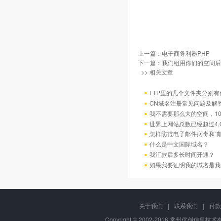
上一篇：
电子商务利器PHP
下一篇：
我们租用你们的空间后
>> 相关文章
FTP里的几个文件夹分别有
CN域名注册常见问题及解
我不需要那么大的空间，10
世界上网站总数已经超过4,
怎样防范电子邮件病毒和“邮
什么是中文国际域名？
我汇款后多长时间开通？
如果我要证明我的域名是我
关于我们
|
联系我们
|
付款
Copyright © 2002-2016 常州优创信息技术有限