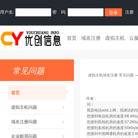
用户名:
密 码:
注册
首页
域名注册
虚拟主机
云
常见问题
虚拟主机域名注册-常见问题
首页
作者：
问：
虚拟主机问题
我是电信adsl上网，我测试的
您接到电信机房的速度:98.4Kby
域名注册问题
您接到双线机房的速度:57.2Kby
您接到多线机房的速度:50Kbyte
您接到中国网通机房的速度:2.6Kb
企业邮局问题