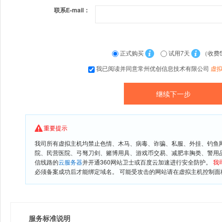
联系E-mail：
正式购买
试用7天
（收费
我已阅读并同意常州优创信息技术有限公司
虚
重要提示
我司所有虚拟主机均禁止色情、木马、病毒、诈骗、私服、外挂、钓鱼
院、民营医院、弓驽刀剑、赌博用具、游戏币交易、减肥丰胸类、警用
信线路的
云服务器
并开通360网站卫士或百度云加速进行安全防护。
我
必须备案成功后才能绑定域名。 可能受攻击的网站请在虚拟主机控制面板
服务标准说明