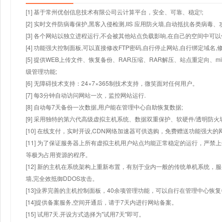
[1] 基于常州优创信息技术有限公司云计算平台，安全、可靠、稳定!;
[2] 实时文件防病毒保护,黑客入侵检测,IIS 应用防火墙,自动抵抗各类病毒、
[3] 各个网站以独立进程运行,不会被其他站点负载影响,在自己的空间中可以使用
[4] 功能强大控制面板,可以直接修改FTP密码,自行停止网站,自行绑定域名,
[5] 提供WEB上传文件、恢复备份、RAR压缩、RAR解压、站点重定向
级管理功能;
[6] 无障碍技术支持：24×7×365制技术支持，微笑面对任何用户。
[7] 每3分钟自动访问网站一次，监控网站运行.
[8] 自动每7天备份一次数据,用户能在管理中心自助恢复数据;
[9] 采用独特的第六代高级虚拟主机系统、数据双重保护、软硬件/透明防火
[10] 在线支付，实时开设,CDN网络加速器可供选购，免费赠送功能强大
[11] 为了保证服务器上所有虚拟主机用户站点均能正常稳定的运行，严禁上
等极为占用资源的程序。
[12] 新的主机在系统架构上重新布置，有别于业内一般的传统单机系统，
墙,完全效抵御DDOS攻击。
[13]业界完善的主机控制面板，40余项管理功能，可以自行在管理中心恢
[14]提供备案服务,空间开通后，请于7天内进行网站备案。
[15] 试用7天.开设方式选择为"试用7天"即可。